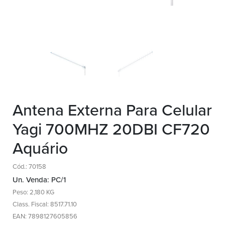
Antena Externa Para Celular
Yagi 700MHZ 20DBI CF720
Aquário
Cód.: 70158
Un. Venda: PC/1
Peso: 2,180 KG
Class. Fiscal: 8517.71.10
EAN: 7898127605856