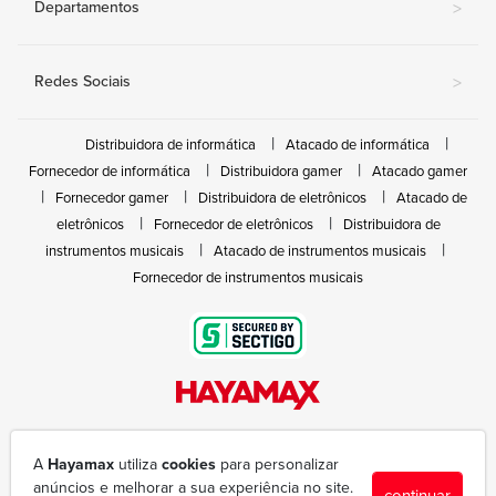
Departamentos
>
Redes Sociais
>
Distribuidora de informática
Atacado de informática
Fornecedor de informática
Distribuidora gamer
Atacado gamer
Fornecedor gamer
Distribuidora de eletrônicos
Atacado de
eletrônicos
Fornecedor de eletrônicos
Distribuidora de
instrumentos musicais
Atacado de instrumentos musicais
Fornecedor de instrumentos musicais
Rua João Marques de Nóbrega, 300 - Gleba Ibiporã
(43) 3377-6600
A
Hayamax
utiliza
cookies
para personalizar
hayamax@hayamax.com.br
anúncios e melhorar a sua experiência no site.