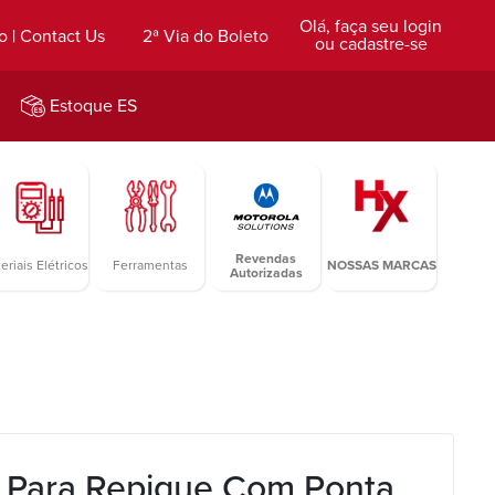
Olá, faça seu login
o | Contact Us
2ª Via do Boleto
ou cadastre-se
Estoque ES
Revendas
eriais Elétricos
Ferramentas
NOSSAS MARCAS
Autorizadas
 Para Repique Com Ponta