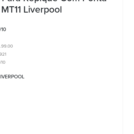
 MT11 Liverpool
/10
9.99.00
921
/10
 LIVERPOOL