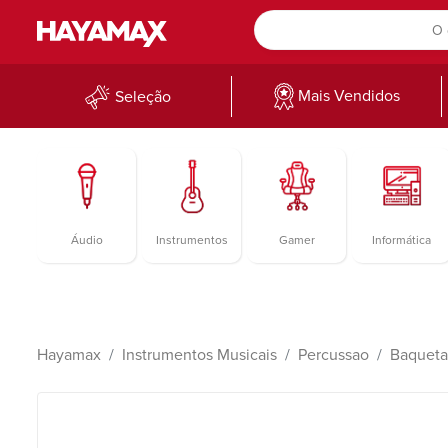
Mais Vendidos
Seleção
Áudio
Instrumentos
Gamer
Informática
Hayamax
Instrumentos Musicais
Percussao
Baqueta