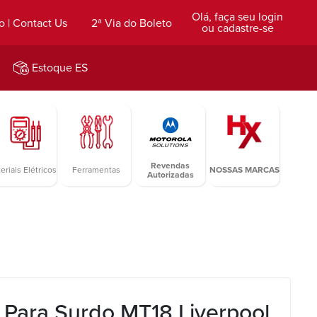
Olá, faça seu login
o | Contact Us
2ª Via do Boleto
ou cadastre-se
Estoque ES
Revendas
eriais Elétricos
Ferramentas
NOSSAS MARCAS
Autorizadas
 Para Surdo MT18 Liverpool