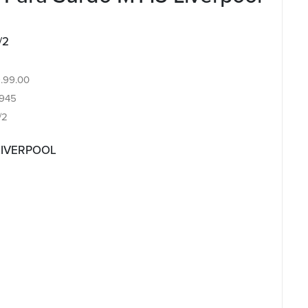
/2
9.99.00
945
/2
 LIVERPOOL