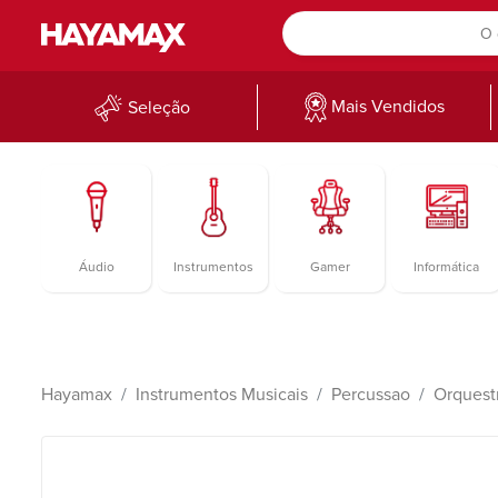
Mais Vendidos
Seleção
Áudio
Instrumentos
Gamer
Informática
Hayamax
Instrumentos Musicais
Percussao
Orquest