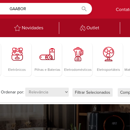
Contat
Novidades
Outlet
Eletrônicos
Pilhas e Baterias
Eletrodomésticos
Eletroportáteis
Mat
Ordenar por:
Filtrar Selecionados
Comp