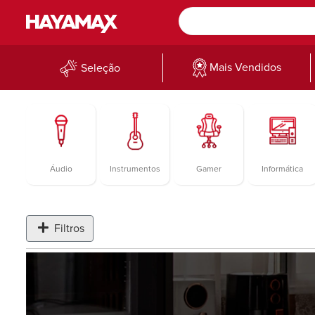
Mais Vendidos
Seleção
Áudio
Instrumentos
Gamer
Informática
Filtros