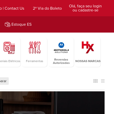
Olá, faça seu login
o | Contact Us
2ª Via do Boleto
ou cadastre-se
Estoque ES
Revendas
eriais Elétricos
Ferramentas
NOSSAS MARCAS
Autorizadas
arar