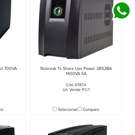
ct 700VA
Nobreak Ts Shara Ups Power 2BS2BA
1400VA 5A
Cód. 67874
Un. Venda: PC/1
re
Selecionar
Compare