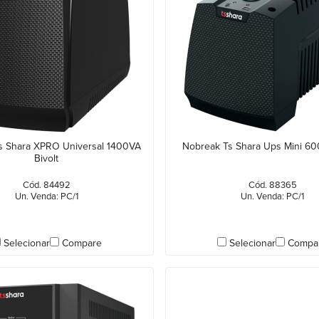
s Shara XPRO Universal 1400VA
Nobreak Ts Shara Ups Mini 6
Bivolt
Cód. 84492
Cód. 88365
Un. Venda: PC/1
Un. Venda: PC/1
Selecionar
Compare
Selecionar
Compa