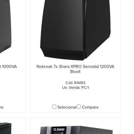
lt 1000VA
Nobreak Ts Shara XPRO Senoidal 1200VA
Bivolt
Cód. 84493
Un. Venda: PC/1
re
Selecionar
Compare