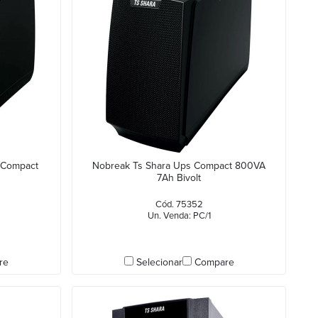
 Compact
Nobreak Ts Shara Ups Compact 800VA
7Ah Bivolt
Cód. 75352
Un. Venda: PC/1
re
Selecionar
Compare