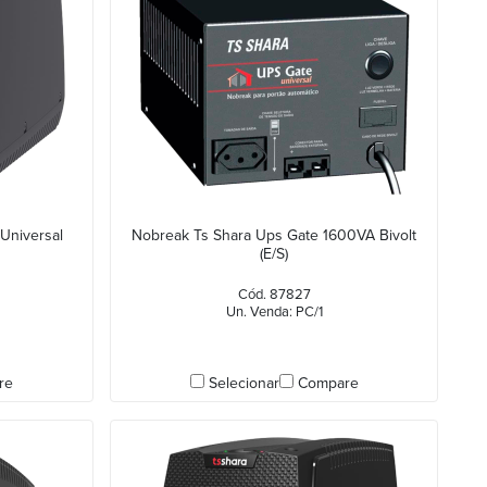
Universal
Nobreak Ts Shara Ups Gate 1600VA Bivolt
(E/S)
Cód. 87827
Un. Venda: PC/1
re
Selecionar
Compare