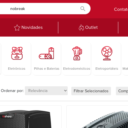
Contat
Novidades
Outlet
Eletrônicos
Pilhas e Baterias
Eletrodomésticos
Eletroportáteis
Mat
Ordenar por:
Filtrar Selecionados
Comp