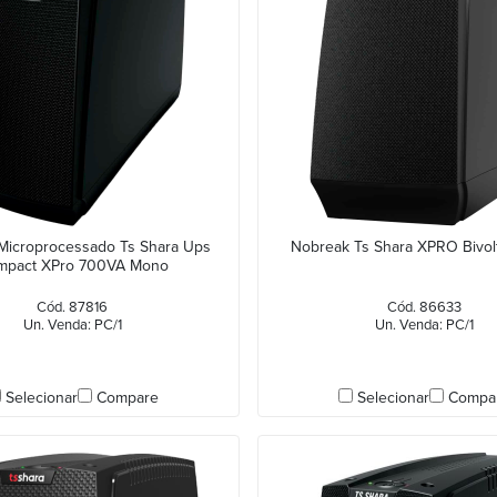
Microprocessado Ts Shara Ups
Nobreak Ts Shara XPRO Bivo
mpact XPro 700VA Mono
Cód. 87816
Cód. 86633
Un. Venda: PC/1
Un. Venda: PC/1
Selecionar
Compare
Selecionar
Compa