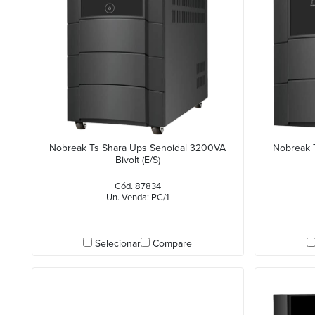
Nobreak Ts Shara Ups Senoidal 3200VA
Nobreak 
Bivolt (E/S)
Cód. 87834
Un. Venda: PC/1
Selecionar
Compare