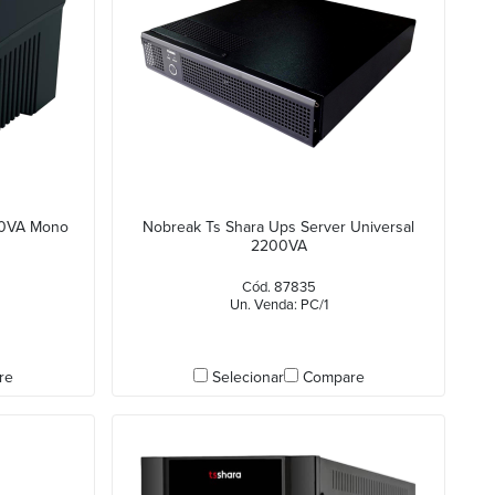
00VA Mono
Nobreak Ts Shara Ups Server Universal
2200VA
Cód. 87835
Un. Venda: PC/1
re
Selecionar
Compare