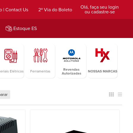
Olá, faça seu login
o | Contact Us
2ª Via do Boleto
ou cadastre-se
Estoque ES
Revendas
eriais Elétricos
Ferramentas
NOSSAS MARCAS
Autorizadas
arar