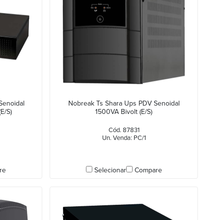
Senoidal
Nobreak Ts Shara Ups PDV Senoidal
E/S)
1500VA Bivolt (E/S)
Cód. 87831
Un. Venda: PC/1
re
Selecionar
Compare