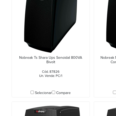
Nobreak Ts Shara Ups Senoidal 800VA
Nobreak 
Bivolt
Co
Cód. 87826
Un. Venda: PC/1
Selecionar
Compare