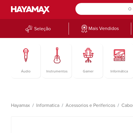
Mais Vendidos
Seleção
Áudio
Instrumentos
Gamer
Informática
Hayamax
Informatica
Acessorios e Perifericos
Cabo