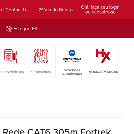
Olá, faça seu login
o | Contact Us
2ª Via do Boleto
ou cadastre-se
Estoque ES
Revendas
eriais Elétricos
Ferramentas
NOSSAS MARCAS
Autorizadas
 Rede CAT6 305m Fortrek