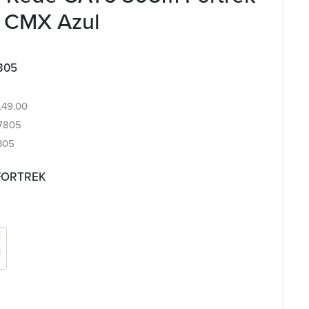
 CMX Azul
305
4.49.00
7805
305
 FORTREK