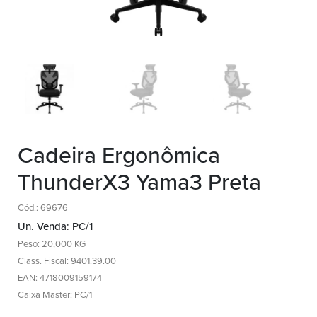
Cadeira Ergonômica
ThunderX3 Yama3 Preta
Cód.: 69676
Un. Venda: PC/1
Peso: 20,000 KG
Class. Fiscal: 9401.39.00
EAN: 4718009159174
Caixa Master: PC/1