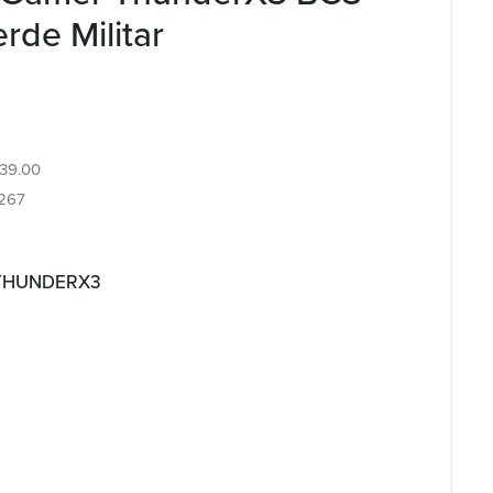
de Militar
.39.00
267
 THUNDERX3