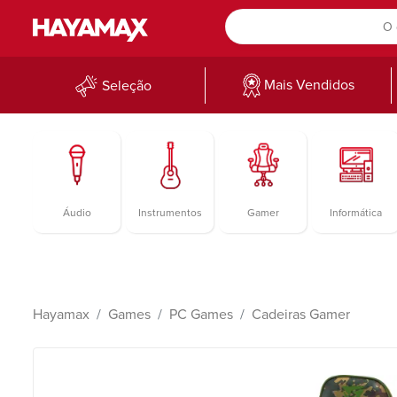
Mais Vendidos
Seleção
Áudio
Instrumentos
Gamer
Informática
Hayamax
Games
PC Games
Cadeiras Gamer