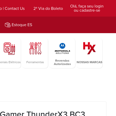
Olá, faça seu login
o | Contact Us
2ª Via do Boleto
ou cadastre-se
Estoque ES
Revendas
eriais Elétricos
Ferramentas
NOSSAS MARCAS
Autorizadas
 Gamer ThunderX3 BC3