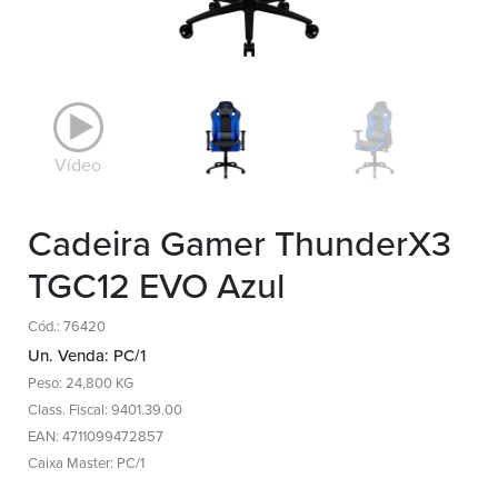
Vídeo
Cadeira Gamer ThunderX3
TGC12 EVO Azul
Cód.: 76420
Un. Venda: PC/1
Peso: 24,800 KG
Class. Fiscal: 9401.39.00
EAN: 4711099472857
Caixa Master: PC/1