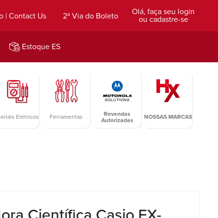
Olá, faça seu login
o | Contact Us
2ª Via do Boleto
ou cadastre-se
Estoque ES
Revendas
eriais Elétricos
Ferramentas
NOSSAS MARCAS
Autorizadas
ora Científica Casio FX-