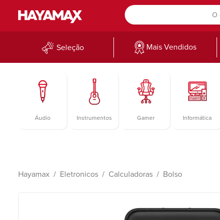
Mais Vendidos
Seleção
Áudio
Instrumentos
Gamer
Informática
Hayamax
Eletronicos
Calculadoras
Bolso