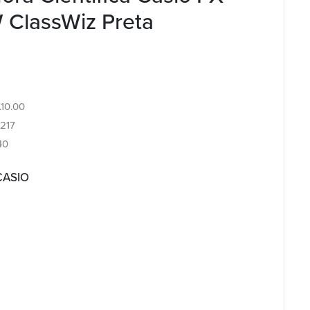
ClassWiz Preta
.10.00
217
40
CASIO