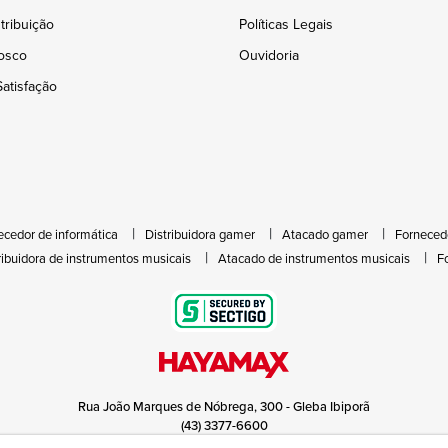
tribuição
Políticas Legais
osco
Ouvidoria
atisfação
ecedor de informática
Distribuidora gamer
Atacado gamer
Forneced
ribuidora de instrumentos musicais
Atacado de instrumentos musicais
F
Rua João Marques de Nóbrega, 300 - Gleba Ibiporã
(43) 3377-6600
hayamax@hayamax.com.br