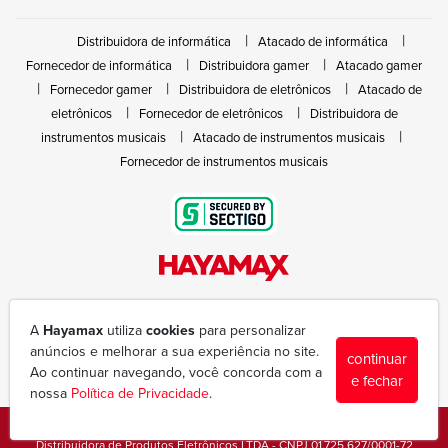
Distribuidora de informática
Atacado de informática
Fornecedor de informática
Distribuidora gamer
Atacado gamer
Fornecedor gamer
Distribuidora de eletrônicos
Atacado de
eletrônicos
Fornecedor de eletrônicos
Distribuidora de
instrumentos musicais
Atacado de instrumentos musicais
Fornecedor de instrumentos musicais
Rua João Marques de Nóbrega, 300 - Gleba Ibiporã
(43) 3377-6600
A
Hayamax
utiliza
cookies
para personalizar
hayamax@hayamax.com.br
anúncios e melhorar a sua experiência no site.
continuar
Segunda à sexta das 8:00 às 18:00
Ao continuar navegando, você concorda com a
e fechar
nossa
Política de Privacidade
.
Copyright © 1988-2026 - Todos os direitos reservados - Hayamax
Distribuidora de Produtos Eletrônicos LTDA - CNPJ 01.725.627/0001-72