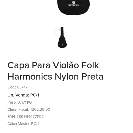
Capa Para Violão Folk
Harmonics Nylon Preta
Cód.: 63747
Un. Venda: PC/1
Peso: 0,471 KG
Class. Fiscal: 4202.29.00
EAN: 7898946771152
Caixa Master: PC/1