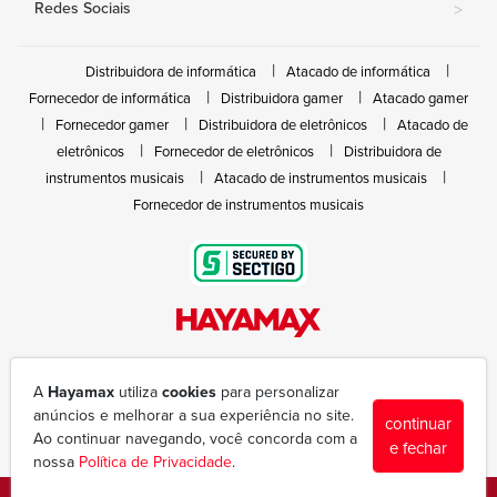
Redes Sociais
>
Distribuidora de informática
Atacado de informática
Fornecedor de informática
Distribuidora gamer
Atacado gamer
Fornecedor gamer
Distribuidora de eletrônicos
Atacado de
eletrônicos
Fornecedor de eletrônicos
Distribuidora de
instrumentos musicais
Atacado de instrumentos musicais
Fornecedor de instrumentos musicais
Rua João Marques de Nóbrega, 300 - Gleba Ibiporã
(43) 3377-6600
A
Hayamax
utiliza
cookies
para personalizar
hayamax@hayamax.com.br
anúncios e melhorar a sua experiência no site.
continuar
Segunda à sexta das 8:00 às 18:00
Ao continuar navegando, você concorda com a
e fechar
nossa
Política de Privacidade
.