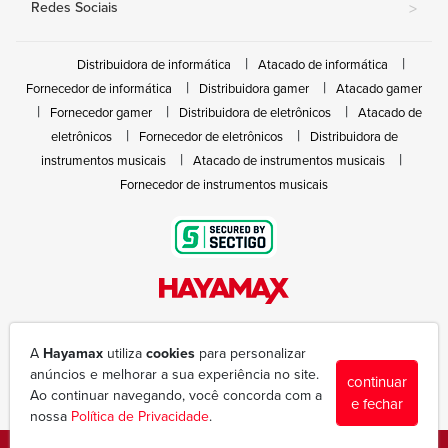
Redes Sociais
>
Distribuidora de informática
Atacado de informática
Fornecedor de informática
Distribuidora gamer
Atacado gamer
Fornecedor gamer
Distribuidora de eletrônicos
Atacado de
eletrônicos
Fornecedor de eletrônicos
Distribuidora de
instrumentos musicais
Atacado de instrumentos musicais
Fornecedor de instrumentos musicais
Rua João Marques de Nóbrega, 300 - Gleba Ibiporã
(43) 3377-6600
A
Hayamax
utiliza
cookies
para personalizar
hayamax@hayamax.com.br
anúncios e melhorar a sua experiência no site.
continuar
Segunda à sexta das 8:00 às 18:00
Ao continuar navegando, você concorda com a
e fechar
nossa
Política de Privacidade
.