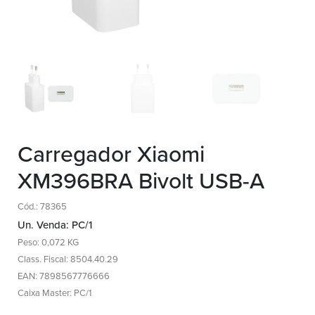
Carregador Xiaomi
XM396BRA Bivolt USB-A
Cód.: 78365
Un. Venda: PC/1
Peso: 0,072 KG
Class. Fiscal: 8504.40.29
EAN: 7898567776666
Caixa Master: PC/1