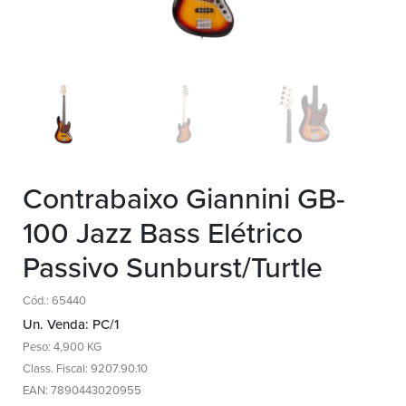
Contrabaixo Giannini GB-
100 Jazz Bass Elétrico
Passivo Sunburst/Turtle
Cód.: 65440
Un. Venda: PC/1
Peso: 4,900 KG
Class. Fiscal: 9207.90.10
EAN: 7890443020955