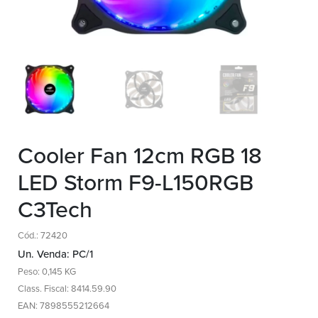
Cooler Fan 12cm RGB 18
LED Storm F9-L150RGB
C3Tech
Cód.: 72420
Un. Venda: PC/1
Peso: 0,145 KG
Class. Fiscal: 8414.59.90
EAN: 7898555212664