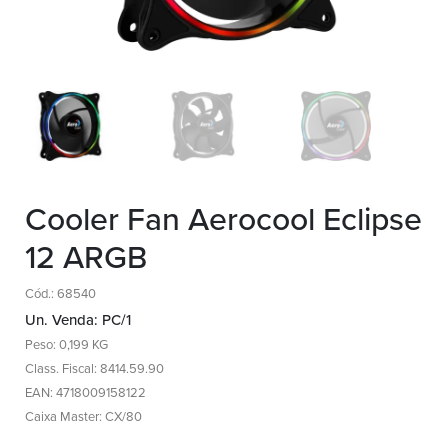
Cooler Fan Aerocool Eclipse
12 ARGB
Cód.: 68540
Un. Venda: PC/1
Peso: 0,199 KG
Class. Fiscal: 8414.59.90
EAN: 4718009158122
Caixa Master: CX/80