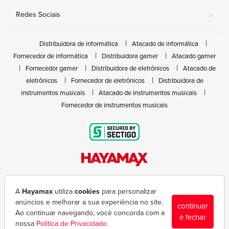
Redes Sociais
>
Distribuidora de informática
Atacado de informática
Fornecedor de informática
Distribuidora gamer
Atacado gamer
Fornecedor gamer
Distribuidora de eletrônicos
Atacado de
eletrônicos
Fornecedor de eletrônicos
Distribuidora de
instrumentos musicais
Atacado de instrumentos musicais
Fornecedor de instrumentos musicais
Rua João Marques de Nóbrega, 300 - Gleba Ibiporã
(43) 3377-6600
A
Hayamax
utiliza
cookies
para personalizar
hayamax@hayamax.com.br
anúncios e melhorar a sua experiência no site.
continuar
Segunda à sexta das 8:00 às 18:00
Ao continuar navegando, você concorda com a
e fechar
nossa
Política de Privacidade
.