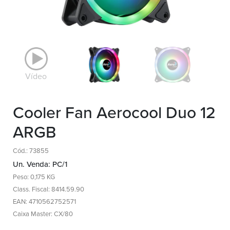
Vídeo
Cooler Fan Aerocool Duo 12
ARGB
Cód.: 73855
Un. Venda: PC/1
Peso: 0,175 KG
Class. Fiscal: 8414.59.90
EAN: 4710562752571
Caixa Master: CX/80