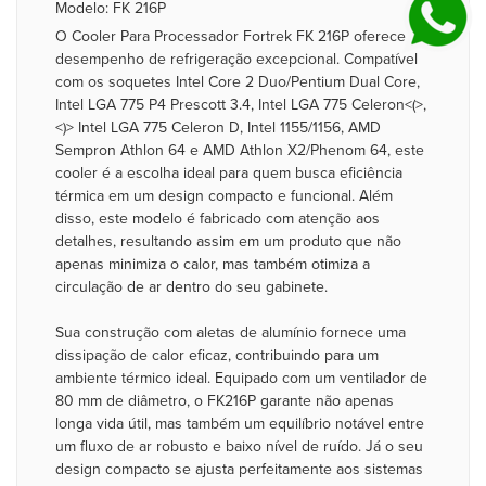
Modelo: FK 216P
O Cooler Para Processador Fortrek FK 216P oferece um
desempenho de refrigeração excepcional. Compatível
com os soquetes Intel Core 2 Duo/Pentium Dual Core,
Intel LGA 775 P4 Prescott 3.4, Intel LGA 775 Celeron<(>,
<)> Intel LGA 775 Celeron D, Intel 1155/1156, AMD
Sempron Athlon 64 e AMD Athlon X2/Phenom 64, este
cooler é a escolha ideal para quem busca eficiência
térmica em um design compacto e funcional. Além
disso, este modelo é fabricado com atenção aos
detalhes, resultando assim em um produto que não
apenas minimiza o calor, mas também otimiza a
circulação de ar dentro do seu gabinete.
Sua construção com aletas de alumínio fornece uma
dissipação de calor eficaz, contribuindo para um
ambiente térmico ideal. Equipado com um ventilador de
80 mm de diâmetro, o FK216P garante não apenas
longa vida útil, mas também um equilíbrio notável entre
um fluxo de ar robusto e baixo nível de ruído. Já o seu
design compacto se ajusta perfeitamente aos sistemas