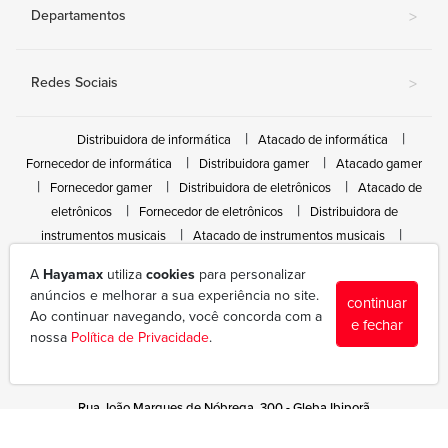
Departamentos
>
Redes Sociais
>
Distribuidora de informática
Atacado de informática
Fornecedor de informática
Distribuidora gamer
Atacado gamer
Fornecedor gamer
Distribuidora de eletrônicos
Atacado de
eletrônicos
Fornecedor de eletrônicos
Distribuidora de
instrumentos musicais
Atacado de instrumentos musicais
Fornecedor de instrumentos musicais
A
Hayamax
utiliza
cookies
para personalizar
anúncios e melhorar a sua experiência no site.
continuar
Ao continuar navegando, você concorda com a
e fechar
nossa
Política de Privacidade
.
Rua João Marques de Nóbrega, 300 - Gleba Ibiporã
(43) 3377-6600
hayamax@hayamax.com.br