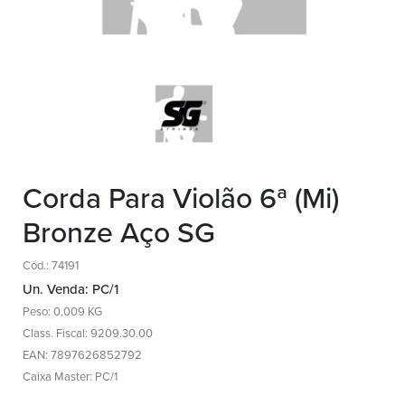
Corda Para Violão 6ª (Mi)
Bronze Aço SG
Cód.: 74191
Un. Venda: PC/1
Peso: 0,009 KG
Class. Fiscal: 9209.30.00
EAN: 7897626852792
Caixa Master: PC/1