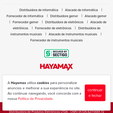
Distribuidora de informática
Atacado de informática
Fornecedor de informática
Distribuidora gamer
Atacado gamer
Fornecedor gamer
Distribuidora de eletrônicos
Atacado de
eletrônicos
Fornecedor de eletrônicos
Distribuidora de
instrumentos musicais
Atacado de instrumentos musicais
Fornecedor de instrumentos musicais
Rua João Marques de Nóbrega, 300 - Gleba Ibiporã
(43) 3377-6600
A
Hayamax
utiliza
cookies
para personalizar
hayamax@hayamax.com.br
anúncios e melhorar a sua experiência no site.
continuar
Segunda à sexta das 8:00 às 18:00
Ao continuar navegando, você concorda com a
e fechar
nossa
Política de Privacidade
.
Copyright © 1988-2026 - Todos os direitos reservados - Hayamax
Distribuidora de Produtos Eletrônicos LTDA - CNPJ 01.725.627/0001-72