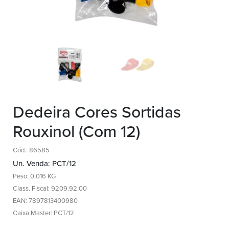
Dedeira Cores Sortidas
Rouxinol (Com 12)
Cód.: 86585
Un. Venda: PCT/12
Peso: 0,016 KG
Class. Fiscal: 9209.92.00
EAN: 7897813400980
Caixa Master: PCT/12