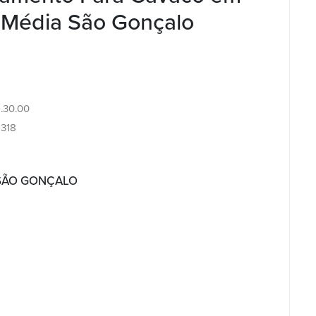
1 Média São Gonçalo
9.30.00
318
 SÃO GONÇALO