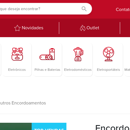
Contat
Novidades
Outlet
Eletrônicos
Pilhas e Baterias
Eletrodomésticos
Eletroportáteis
Mat
utros Encordoamentos
Encordo