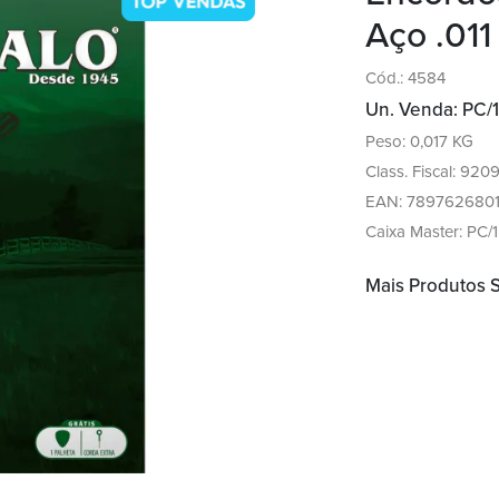
Aço .01
Cód.: 4584
Un. Venda: PC/1
Peso: 0,017 KG
Class. Fiscal: 920
EAN: 7897626801
Caixa Master: PC/1
Mais Produtos