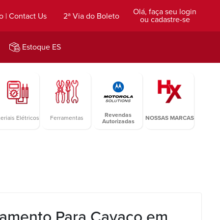
Olá, faça seu login
o | Contact Us
2ª Via do Boleto
ou cadastre-se
Estoque ES
Revendas
eriais Elétricos
Ferramentas
NOSSAS MARCAS
Autorizadas
amento Para Cavaco em