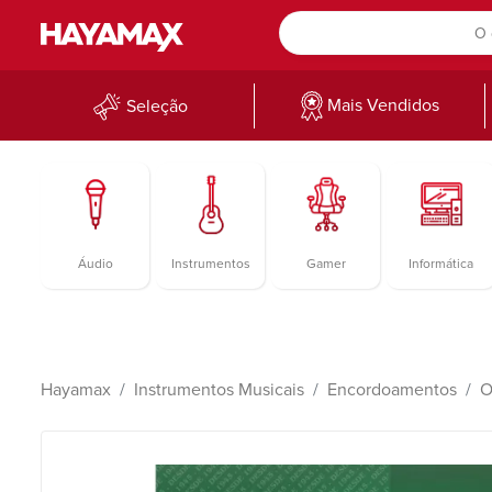
Mais Vendidos
Seleção
Áudio
Instrumentos
Gamer
Informática
Hayamax
Instrumentos Musicais
Encordoamentos
O