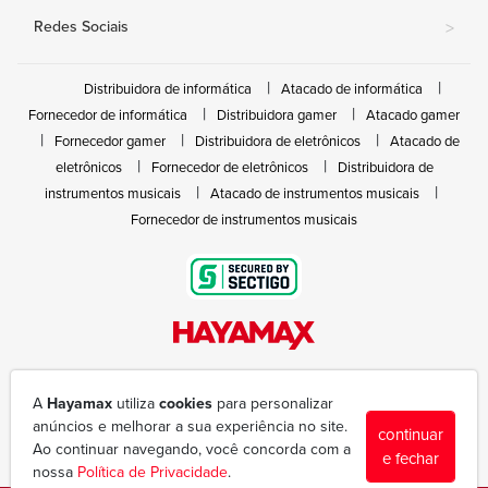
Redes Sociais
>
Distribuidora de informática
Atacado de informática
Fornecedor de informática
Distribuidora gamer
Atacado gamer
Fornecedor gamer
Distribuidora de eletrônicos
Atacado de
eletrônicos
Fornecedor de eletrônicos
Distribuidora de
instrumentos musicais
Atacado de instrumentos musicais
Fornecedor de instrumentos musicais
Rua João Marques de Nóbrega, 300 - Gleba Ibiporã
(43) 3377-6600
A
Hayamax
utiliza
cookies
para personalizar
hayamax@hayamax.com.br
anúncios e melhorar a sua experiência no site.
continuar
Segunda à sexta das 8:00 às 18:00
Ao continuar navegando, você concorda com a
e fechar
nossa
Política de Privacidade
.