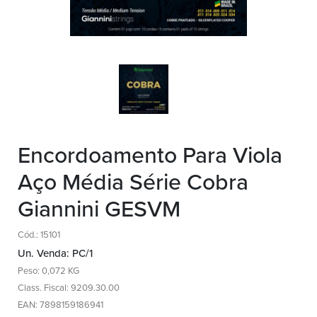
Encordoamento Para Viola
Aço Média Série Cobra
Giannini GESVM
Cód.: 15101
Un. Venda: PC/1
Peso: 0,072 KG
Class. Fiscal: 9209.30.00
EAN: 7898159186941