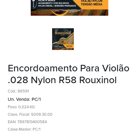
Encordoamento Para Violão
.028 Nylon R58 Rouxinol
Cód.: 86591
Un. Venda: PC/1
Peso: 0,024 KG
Class. Fiscal: 9209.30.00
EAN: 7897813400584
Caixa Master: PC/1