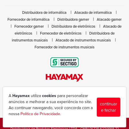
Distribuidora de informática
Atacado de informática
Fornecedor de informática
Distribuidora gamer
Atacado gamer
Fornecedor gamer
Distribuidora de eletrônicos
Atacado de
eletrônicos
Fornecedor de eletrônicos
Distribuidora de
instrumentos musicais
Atacado de instrumentos musicais
Fornecedor de instrumentos musicais
Rua João Marques de Nóbrega, 300 - Gleba Ibiporã
(43) 3377-6600
A
Hayamax
utiliza
cookies
para personalizar
hayamax@hayamax.com.br
anúncios e melhorar a sua experiência no site.
continuar
Segunda à sexta das 8:00 às 18:00
Ao continuar navegando, você concorda com a
e fechar
nossa
Política de Privacidade
.
Copyright © 1988-2026 - Todos os direitos reservados - Hayamax
Distribuidora de Produtos Eletrônicos LTDA - CNPJ 01.725.627/0001-72