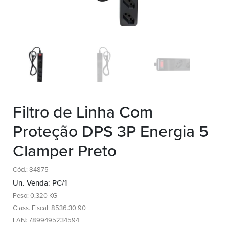
Filtro de Linha Com
Proteção DPS 3P Energia 5
Clamper Preto
Cód.: 84875
Un. Venda: PC/1
Peso: 0,320 KG
Class. Fiscal: 8536.30.90
EAN: 7899495234594