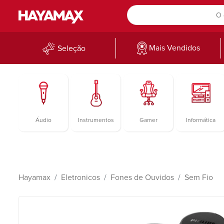
Mais Vendidos
Seleção
Áudio
Instrumentos
Gamer
Informática
Hayamax
Eletronicos
Fones de Ouvidos
Sem Fio