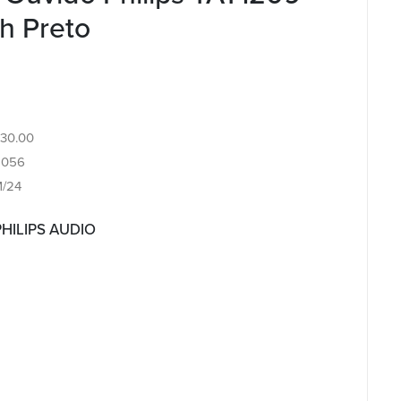
h Preto
8.30.00
8056
M/24
PHILIPS AUDIO