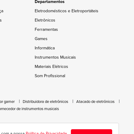
Departamentos
ça
Eletrodomésticos e Eletroportáteis
s
Eletrônicos
Ferramentas
Games
Informática
Instrumentos Musicais
Materiais Elétricos
Som Profissional
or gamer
Distribuidora de eletrônicos
Atacado de eletrônicos
ornecedor de instrumentos musicais
da com a nossa
Política de Privacidade
.