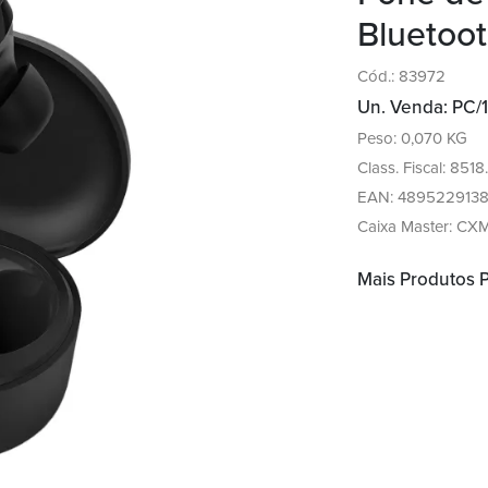
Bluetoot
Cód.: 83972
Un. Venda: PC/1
Peso: 0,070 KG
Class. Fiscal: 851
EAN: 489522913
Caixa Master: CX
Mais Produtos 