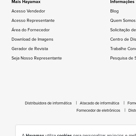
Mais Hayamax
Informações
Acesso Vendedor
Blog
Acesso Representante
Quem Somos
Área do Fornecedor
Solicitação d
Download de Imagens
Centro de Dis
Gerador de Revista
Trabalhe Con
Seja Nosso Representante
Pesquisa de S
Distribuidora de informática
Atacado de informática
Forn
Fornecedor de eletrônicos
Dist
A
Hayamax
utiliza
cookies
para personalizar anúncios e mel