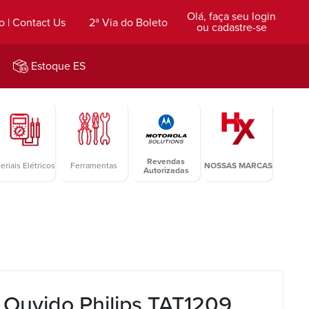
Olá, faça seu login
o | Contact Us
2ª Via do Boleto
ou cadastre-se
Estoque ES
Revendas
eriais Elétricos
Ferramentas
NOSSAS MARCAS
Autorizadas
 Ouvido Philips TAT1209