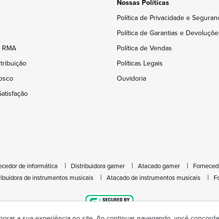
Nossas Políticas
Política de Privacidade e Seguran
Política de Garantias e Devoluçõe
e RMA
Política de Vendas
tribuição
Políticas Legais
osco
Ouvidoria
atisfação
ecedor de informática
Distribuidora gamer
Atacado gamer
Forneced
ribuidora de instrumentos musicais
Atacado de instrumentos musicais
F
horar a sua experiência no site. Ao continuar navegando, você concor