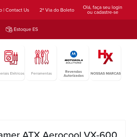
Olá, faça seu login
o | Contact Us
2ª Via do Boleto
ou cadastre-se
Estoque ES
Revendas
eriais Elétricos
Ferramentas
NOSSAS MARCAS
Autorizadas
amer ATX Aerocool VX-600