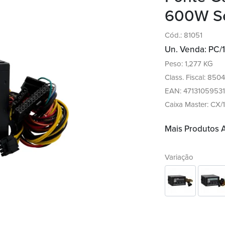
600W S
Cód.: 81051
Un. Venda: PC/1
Peso: 1,277 KG
Class. Fiscal: 8504
EAN: 4713105953
Caixa Master: CX/
Mais Produto
Variação