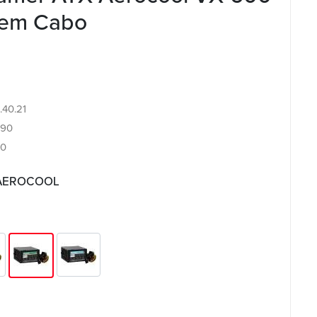
em Cabo
.40.21
190
10
s AEROCOOL