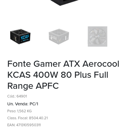
Fonte Gamer ATX Aerocool
KCAS 400W 80 Plus Full
Range APFC
Cód.: 64901
Un. Venda: PC/1
Peso: 1,562 KG
Class. Fiscal: 8504.40.21
EAN: 4713105950311