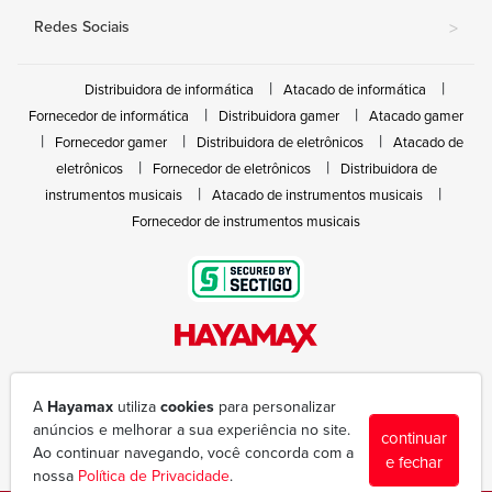
Redes Sociais
>
Distribuidora de informática
Atacado de informática
Fornecedor de informática
Distribuidora gamer
Atacado gamer
Fornecedor gamer
Distribuidora de eletrônicos
Atacado de
eletrônicos
Fornecedor de eletrônicos
Distribuidora de
instrumentos musicais
Atacado de instrumentos musicais
Fornecedor de instrumentos musicais
Rua João Marques de Nóbrega, 300 - Gleba Ibiporã
(43) 3377-6600
A
Hayamax
utiliza
cookies
para personalizar
hayamax@hayamax.com.br
anúncios e melhorar a sua experiência no site.
continuar
Segunda à sexta das 8:00 às 18:00
Ao continuar navegando, você concorda com a
e fechar
nossa
Política de Privacidade
.