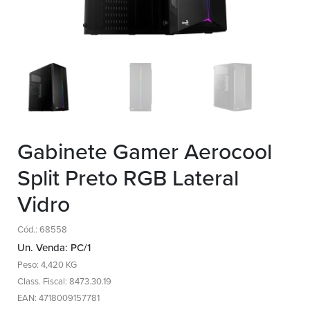
Gabinete Gamer Aerocool
Split Preto RGB Lateral
Vidro
Cód.: 68558
Un. Venda: PC/1
Peso: 4,420 KG
Class. Fiscal: 8473.30.19
EAN: 4718009157781