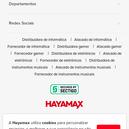
Departamentos
>
Redes Sociais
>
Distribuidora de informática
Atacado de informática
Fornecedor de informática
Distribuidora gamer
Atacado gamer
Fornecedor gamer
Distribuidora de eletrônicos
Atacado de
eletrônicos
Fornecedor de eletrônicos
Distribuidora de
instrumentos musicais
Atacado de instrumentos musicais
Fornecedor de instrumentos musicais
Rua João Marques de Nóbrega, 300 - Gleba Ibiporã
(43) 3377-6600
A
Hayamax
utiliza
cookies
para personalizar
hayamax@hayamax.com.br
anúncios e melhorar a sua experiência no site.