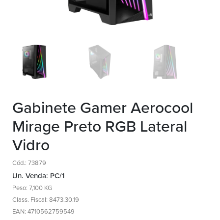
Gabinete Gamer Aerocool
Mirage Preto RGB Lateral
Vidro
Cód.: 73879
Un. Venda: PC/1
Peso: 7,100 KG
Class. Fiscal: 8473.30.19
EAN: 4710562759549