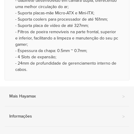
- Gabinete desenvolvido em câmara dupla, oferecendo
uma melhor circulação do ar;
- Suporta placas-mãe Micro-ATX e Mini-ITX;
- Suporta coolers para processador de até 161mm;
- Suporta placa de vídeo de até 327mm;
- Filtros de poeira removíveis na parte frontal, superior
e inferior, facilitando a limpeza e manutenção do seu pc
gamer;
- Espessura da chapa: 0.5mm ~ 0.7mm;
- 4 Slots de expansão;
- 24mm de profundidade de gerenciamento interno de
cabos.
Mais Hayamax
>
Informações
>