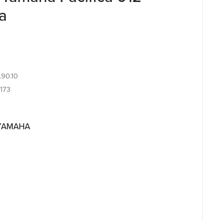
a
.90.10
173
 YAMAHA