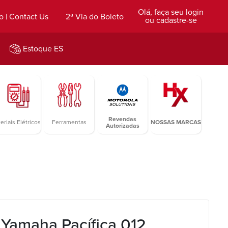
Olá, faça seu login
o | Contact Us
2ª Via do Boleto
ou cadastre-se
Estoque ES
Revendas
eriais Elétricos
Ferramentas
NOSSAS MARCAS
Autorizadas
 Yamaha Pacífica 012