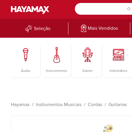
Mais Vendidos
Seleção
Áudio
Instrumentos
Gamer
Informática
Hayamax
Instrumentos Musicais
Cordas
Guitarras