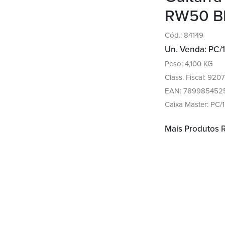
RW50 B
Cód.: 84149
Un. Venda: PC/1
Peso: 4,100 KG
Class. Fiscal: 9207
EAN: 789985452
Caixa Master: PC/1
Mais Produtos