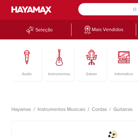
Mais Vendidos
Seleção
Áudio
Instrumentos
Gamer
Informática
Hayamax
Instrumentos Musicais
Cordas
Guitarras