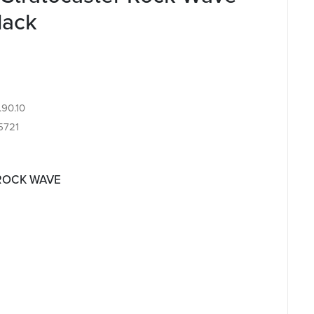
lack
.90.10
5721
 ROCK WAVE