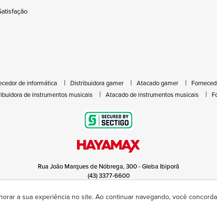
atisfação
ecedor de informática
Distribuidora gamer
Atacado gamer
Forneced
ribuidora de instrumentos musicais
Atacado de instrumentos musicais
F
Rua João Marques de Nóbrega, 300 - Gleba Ibiporã
(43) 3377-6600
hayamax@hayamax.com.br
Segunda à sexta das 8:00 às 18:00
horar a sua experiência no site. Ao continuar navegando, você concor