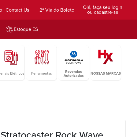
Olá, faça seu login
o | Contact Us
2ª Via do Boleto
ou cadastre-se
Estoque ES
Revendas
eriais Elétricos
Ferramentas
NOSSAS MARCAS
Autorizadas
 Stratocaster Rock Wave