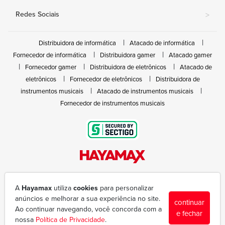
Redes Sociais
>
Distribuidora de informática
Atacado de informática
Fornecedor de informática
Distribuidora gamer
Atacado gamer
Fornecedor gamer
Distribuidora de eletrônicos
Atacado de
eletrônicos
Fornecedor de eletrônicos
Distribuidora de
instrumentos musicais
Atacado de instrumentos musicais
Fornecedor de instrumentos musicais
Rua João Marques de Nóbrega, 300 - Gleba Ibiporã
(43) 3377-6600
A
Hayamax
utiliza
cookies
para personalizar
hayamax@hayamax.com.br
anúncios e melhorar a sua experiência no site.
continuar
Segunda à sexta das 8:00 às 18:00
Ao continuar navegando, você concorda com a
e fechar
nossa
Política de Privacidade
.