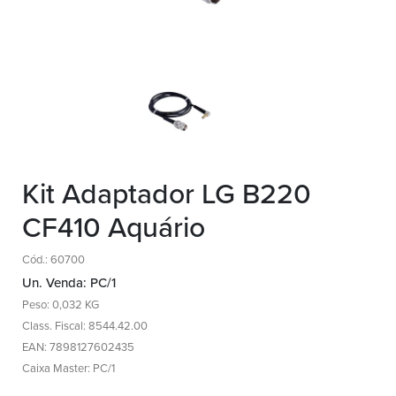
Kit Adaptador LG B220
CF410 Aquário
Cód.: 60700
Un. Venda: PC/1
Peso: 0,032 KG
Class. Fiscal: 8544.42.00
EAN: 7898127602435
Caixa Master: PC/1