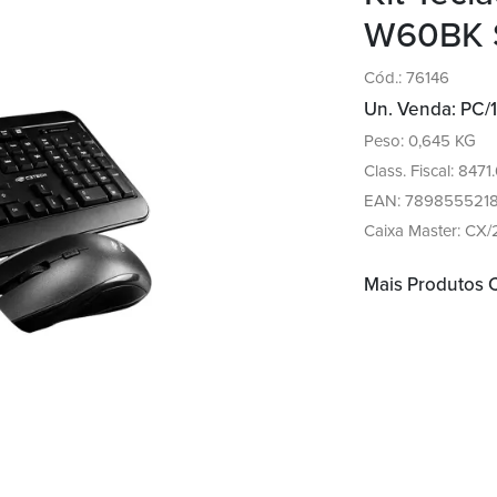
W60BK 
Cód.: 76146
Un. Venda: PC/1
Peso: 0,645 KG
Class. Fiscal: 8471
EAN: 789855521
Caixa Master: CX/
Mais Produtos