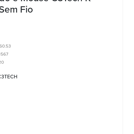
Sem Fio
.60.53
8567
20
 C3TECH