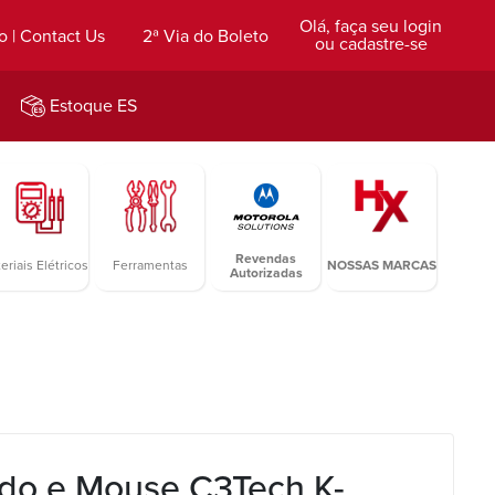
Olá, faça seu login
o | Contact Us
2ª Via do Boleto
ou cadastre-se
Estoque ES
Revendas
eriais Elétricos
Ferramentas
NOSSAS MARCAS
Autorizadas
ado e Mouse C3Tech K-