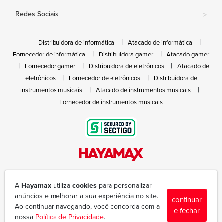
Redes Sociais
>
Distribuidora de informática
Atacado de informática
Fornecedor de informática
Distribuidora gamer
Atacado gamer
Fornecedor gamer
Distribuidora de eletrônicos
Atacado de
eletrônicos
Fornecedor de eletrônicos
Distribuidora de
instrumentos musicais
Atacado de instrumentos musicais
Fornecedor de instrumentos musicais
Rua João Marques de Nóbrega, 300 - Gleba Ibiporã
(43) 3377-6600
A
Hayamax
utiliza
cookies
para personalizar
hayamax@hayamax.com.br
anúncios e melhorar a sua experiência no site.
continuar
Segunda à sexta das 8:00 às 18:00
Ao continuar navegando, você concorda com a
e fechar
nossa
Política de Privacidade
.