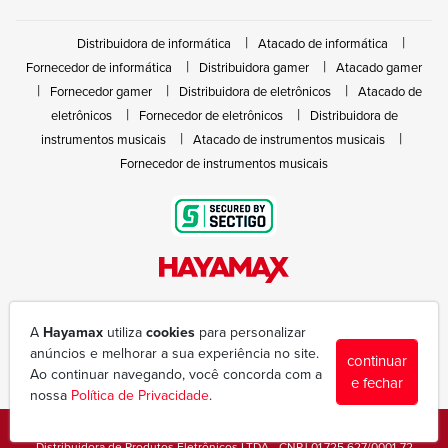
Distribuidora de informática
Atacado de informática
Fornecedor de informática
Distribuidora gamer
Atacado gamer
Fornecedor gamer
Distribuidora de eletrônicos
Atacado de
eletrônicos
Fornecedor de eletrônicos
Distribuidora de
instrumentos musicais
Atacado de instrumentos musicais
Fornecedor de instrumentos musicais
Rua João Marques de Nóbrega, 300 - Gleba Ibiporã
(43) 3377-6600
A
Hayamax
utiliza
cookies
para personalizar
hayamax@hayamax.com.br
anúncios e melhorar a sua experiência no site.
continuar
Segunda à sexta das 8:00 às 18:00
Ao continuar navegando, você concorda com a
e fechar
nossa
Política de Privacidade
.
Copyright © 1988-2026 - Todos os direitos reservados - Hayamax
Distribuidora de Produtos Eletrônicos LTDA - CNPJ 01.725.627/0001-72