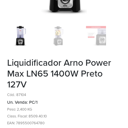
Liquidificador Arno Power
Max LN65 1400W Preto
127V
Cód.: 87104
Un. Venda: PC/1
Peso: 2,400 KG
Class. Fiscal: 8509.40.10
EAN: 7895500764780