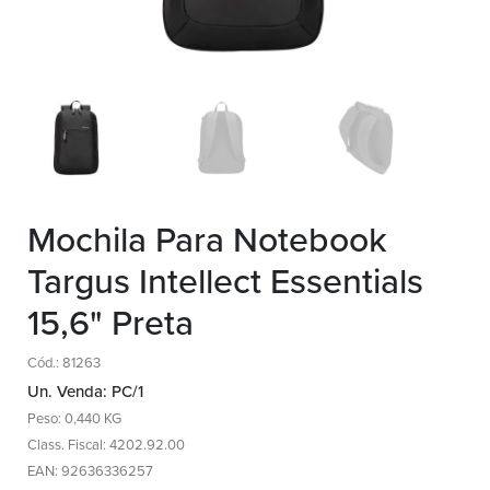
Mochila Para Notebook
Targus Intellect Essentials
15,6" Preta
Cód.: 81263
Un. Venda: PC/1
Peso: 0,440 KG
Class. Fiscal: 4202.92.00
EAN: 92636336257