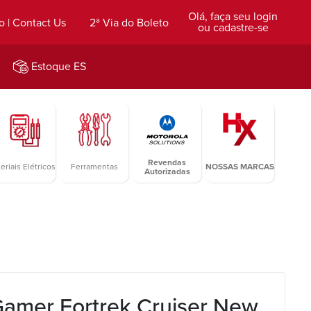
Olá, faça seu login
o | Contact Us
2ª Via do Boleto
ou cadastre-se
Estoque ES
Revendas
eriais Elétricos
Ferramentas
NOSSAS MARCAS
Autorizadas
amer Fortrek Cruiser New