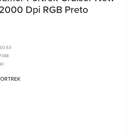
 12000 Dpi RGB Preto
.60.53
7348
40
 FORTREK