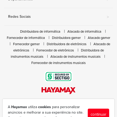
Redes Sociais
>
Distribuidora de informática
Atacado de informática
Fornecedor de informática
Distribuidora gamer
Atacado gamer
Fornecedor gamer
Distribuidora de eletrônicos
Atacado de
eletrônicos
Fornecedor de eletrônicos
Distribuidora de
instrumentos musicais
Atacado de instrumentos musicais
Fornecedor de instrumentos musicais
Rua João Marques de Nóbrega, 300 - Gleba Ibiporã
(43) 3377-6600
A
Hayamax
utiliza
cookies
para personalizar
hayamax@hayamax.com.br
anúncios e melhorar a sua experiência no site.
continuar
Segunda à sexta das 8:00 às 18:00