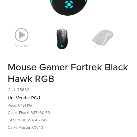
Vídeo
Mouse Gamer Fortrek Black
Hawk RGB
Cód.: 75682
Un. Venda: PC/1
Peso: 0,191 KG
Class. Fiscal: 8471.60.53
EAN: 7898554607249
Caixa Master: CX/40