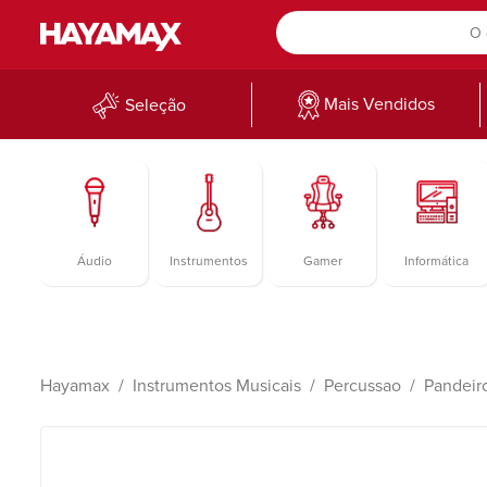
Mais Vendidos
Seleção
Áudio
Instrumentos
Gamer
Informática
Hayamax
Instrumentos Musicais
Percussao
Pandeir