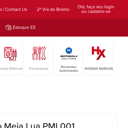
Olá, faça seu login
o | Contact Us
2ª Via do Boleto
ou cadastre-se
Estoque ES
Revendas
eriais Elétricos
Ferramentas
NOSSAS MARCAS
Autorizadas
o Meia Lua PML001