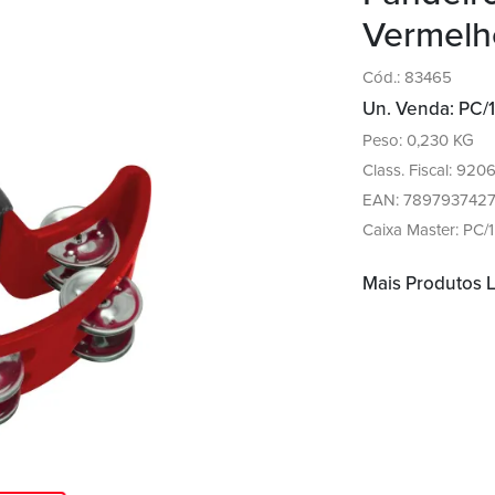
Vermelh
Cód.: 83465
Un. Venda: PC/1
Peso: 0,230 KG
Class. Fiscal: 920
EAN: 789793742
Caixa Master: PC/1
Mais Produtos