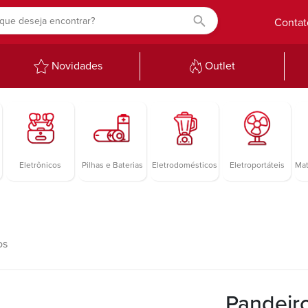
Contat
Novidades
Outlet
Eletrônicos
Pilhas e Baterias
Eletrodomésticos
Eletroportáteis
Mat
os
Pandeir