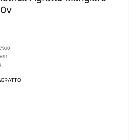
20v
.79.10
691
4
 AGRATTO