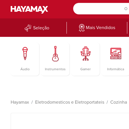
Mais Vendidos
Seleção
Áudio
Instrumentos
Gamer
Informática
Hayamax
Eletrodomesticos e Eletroportateis
Cozinha