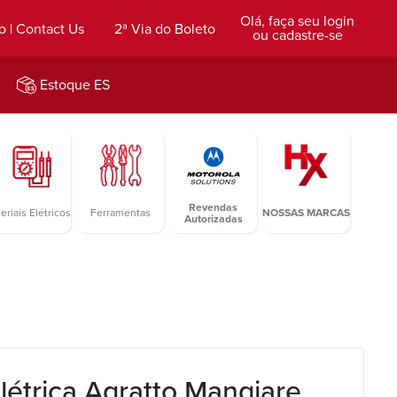
Olá, faça seu login
o | Contact Us
2ª Via do Boleto
ou cadastre-se
Estoque ES
Revendas
eriais Elétricos
Ferramentas
NOSSAS MARCAS
Autorizadas
létrica Agratto Mangiare