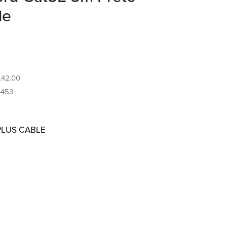
le
4.42.00
4453
 PLUS CABLE