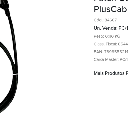
PlusCab
Cód.: 84667
Un. Venda: PC/1
Peso: 0,110 KG
Class. Fiscal: 854
EAN: 789855521
Caixa Master: PC/1
Mais Produtos