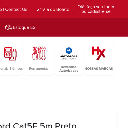
Olá, faça seu login
o | Contact Us
2ª Via do Boleto
ou cadastre-se
Estoque ES
Revendas
eriais Elétricos
Ferramentas
NOSSAS MARCAS
Autorizadas
ord Cat5E 5m Preto