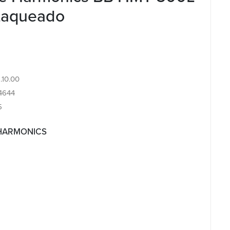
Laqueado
5.10.00
4644
5
 HARMONICS