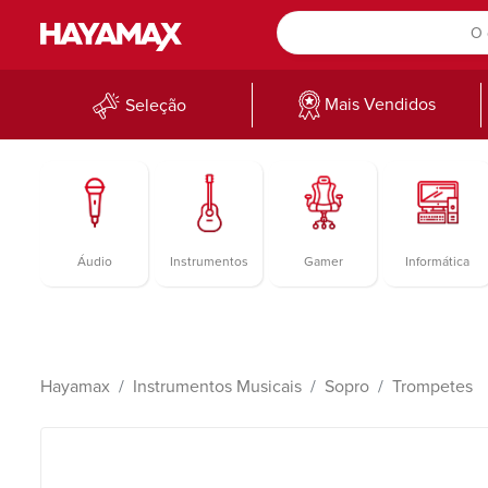
Mais Vendidos
Seleção
Áudio
Instrumentos
Gamer
Informática
Hayamax
Instrumentos Musicais
Sopro
Trompetes