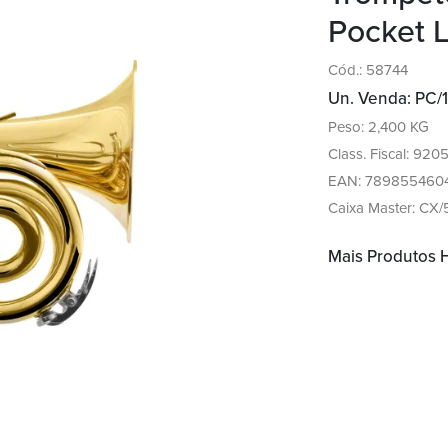
Pocket 
Cód.: 58744
Un. Venda: PC/1
Peso: 2,400 KG
Class. Fiscal: 920
EAN: 789855460
Caixa Master: CX/
Mais Produtos