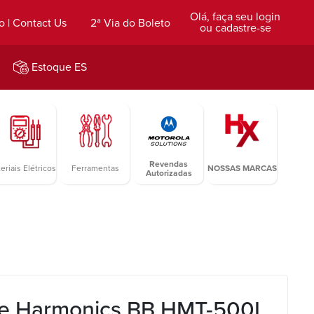
Olá, faça seu login
o | Contact Us
2ª Via do Boleto
ou cadastre-se
Estoque ES
Revendas
eriais Elétricos
Ferramentas
NOSSAS MARCAS
Autorizadas
e Harmonics BB HMT-500L